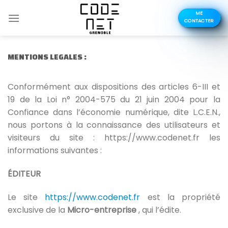
Skip
ME
to
CONTACTER
content
MENTIONS LEGALES :
Conformément aux dispositions des articles 6-III et
19 de la Loi n° 2004-575 du 21 juin 2004 pour la
Confiance dans l’économie numérique, dite L.C.E.N.,
nous portons à la connaissance des utilisateurs et
visiteurs du site :
https://www.codenet.fr
les
informations suivantes :
ÉDITEUR
Le site
https://www.codenet.fr
est la propriété
exclusive de la
Micro-entreprise
, qui l’édite.